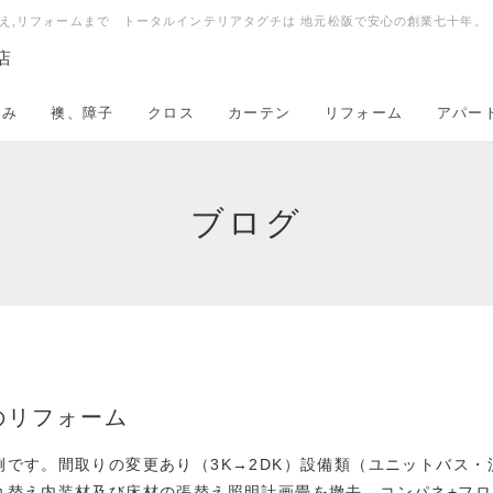
え,リフォームまで トータルインテリアタグチは 地元松阪で安心の創業七十年。
店
たみ
襖、障子
クロス
カーテン
リフォーム
アパー
ブログ
のリフォーム
例です。間取りの変更あり（3K→2DK）設備類（ユニットバス・
れ替え内装材及び床材の張替え照明計画畳を撤去→コンパネ+フロ