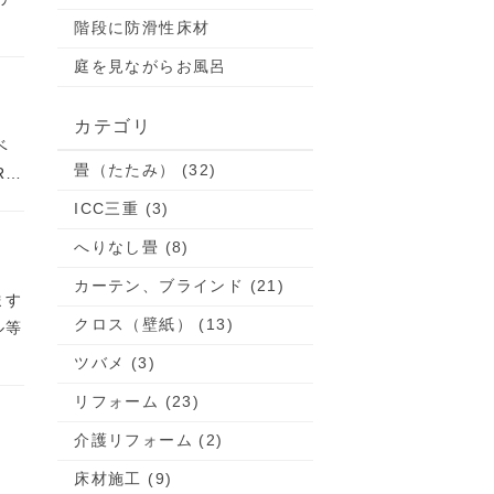
階段に防滑性床材
庭を見ながらお風呂
カテゴリ
ベ
畳（たたみ） (32)
R…
ICC三重 (3)
へりなし畳 (8)
カーテン、ブラインド (21)
ます
クロス（壁紙） (13)
ル等
ツバメ (3)
リフォーム (23)
介護リフォーム (2)
床材施工 (9)