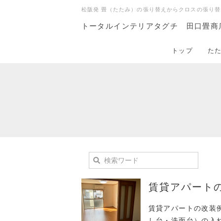
松阪発 畳（たたみ）の張り替えからクロスの張り替
トータルインテリアタグチ 田口畳商
トップ
た
賃貸アパート
賃貸アパートの改装
し台・洗面台）の入