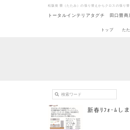
松阪発 畳（たたみ）の張り替えからクロスの張り替
トータルインテリアタグチ 田口畳商
トップ
た
新春ﾘﾌｫｰﾑし