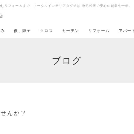
え,リフォームまで トータルインテリアタグチは 地元松阪で安心の創業七十年。
店
たみ
襖、障子
クロス
カーテン
リフォーム
アパー
ブログ
ませんか？