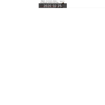
2020.02.25
a:72425 t:4 y:28