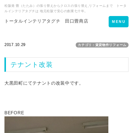
松阪発 畳（たたみ）の張り替えからクロスの張り替え,リフォームまで トータ
ルインテリアタグチは 地元松阪で安心の創業七十年。
トータルインテリアタグチ 田口畳商店
Toggle
MENU
navigation
2017.10.29
カテゴリ：賃貸物件リフォーム
テナント改装
大黒田町にてテナントの改装中です。
BEFORE